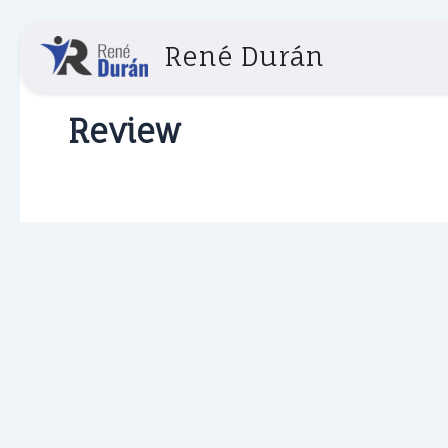
Ir
al
René Durán
contenido
Review