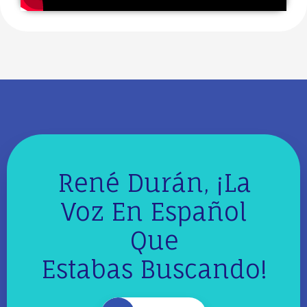
René Durán, ¡La
Voz En Español
Que
Estabas Buscando!