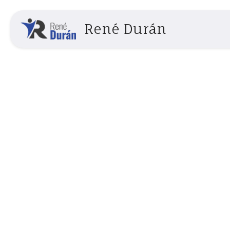
Ir
al
René Durán
contenido